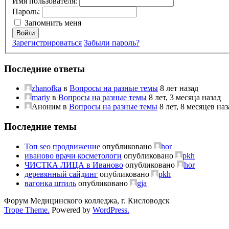
Имя пользователя:
Пароль:
Запомнить меня
Войти
Зарегистрироваться
Забыли пароль?
Последние ответы
zhanofka
в
Вопросы на разные темы
8 лет назад
mariy
в
Вопросы на разные темы
8 лет, 3 месяца назад
Аноним
в
Вопросы на разные темы
8 лет, 8 месяцев наз
Последние темы
Топ seo продвижение
опубликовано
hor
иваново врачи косметологи
опубликовано
pkh
ЧИСТКА ЛИЦА в Иваново
опубликовано
hor
деревянный сайдинг
опубликовано
pkh
вагонка штиль
опубликовано
gja
Форум Медицинского колледжа, г. Кисловодск
Trope Theme.
Powered by
WordPress.