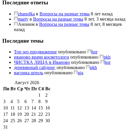
Последние ответы
zhanofka
в
Вопросы на разные темы
8 лет назад
mariy
в
Вопросы на разные темы
8 лет, 3 месяца назад
Аноним
в
Вопросы на разные темы
8 лет, 8 месяцев
назад
Последние темы
Топ seo продвижение
опубликовано
hor
иваново врачи косметологи
опубликовано
pkh
ЧИСТКА ЛИЦА в Иваново
опубликовано
hor
деревянный сайдинг
опубликовано
pkh
вагонка штиль
опубликовано
gja
Август 2026
Пн
Вт
Ср
Чт
Пт
Сб
Вс
1
2
3
4
5
6
7
8
9
10
11
12
13
14
15
16
17
18
19
20
21
22
23
24
25
26
27
28
29
30
31