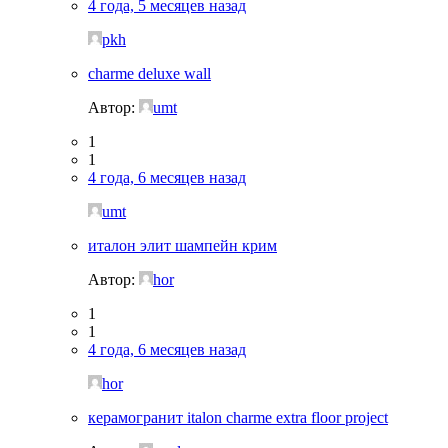
4 года, 5 месяцев назад
pkh
charme deluxe wall
Автор:
umt
1
1
4 года, 6 месяцев назад
umt
италон элит шампейн крим
Автор:
hor
1
1
4 года, 6 месяцев назад
hor
керамогранит italon charme extra floor project