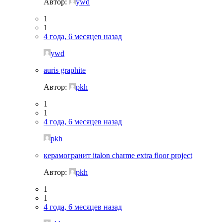
Автор:
ywd
1
1
4 года, 6 месяцев назад
ywd
auris graphite
Автор:
pkh
1
1
4 года, 6 месяцев назад
pkh
керамогранит italon charme extra floor project
Автор:
pkh
1
1
4 года, 6 месяцев назад