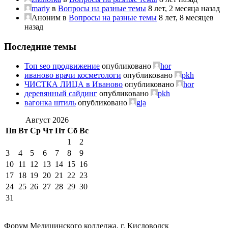
mariy
в
Вопросы на разные темы
8 лет, 2 месяца назад
Аноним
в
Вопросы на разные темы
8 лет, 8 месяцев
назад
Последние темы
Топ seo продвижение
опубликовано
hor
иваново врачи косметологи
опубликовано
pkh
ЧИСТКА ЛИЦА в Иваново
опубликовано
hor
деревянный сайдинг
опубликовано
pkh
вагонка штиль
опубликовано
gja
Август 2026
Пн
Вт
Ср
Чт
Пт
Сб
Вс
1
2
3
4
5
6
7
8
9
10
11
12
13
14
15
16
17
18
19
20
21
22
23
24
25
26
27
28
29
30
31
Форум Медицинского колледжа, г. Кисловодск