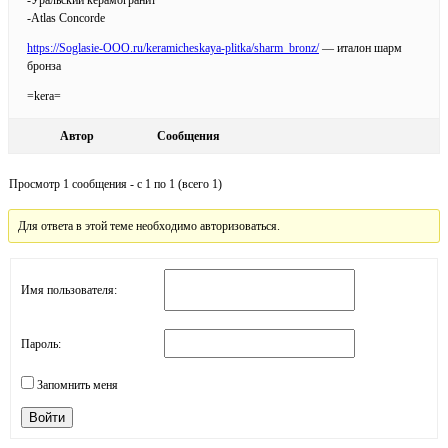
-Atlas Concorde
https://Soglasie-OOO.ru/keramicheskaya-plitka/sharm_bronz/
— италон шарм
бронза
=kera=
Автор
Сообщения
Просмотр 1 сообщения - с 1 по 1 (всего 1)
Для ответа в этой теме необходимо авторизоваться.
Имя пользователя:
Пароль:
Запомнить меня
Войти