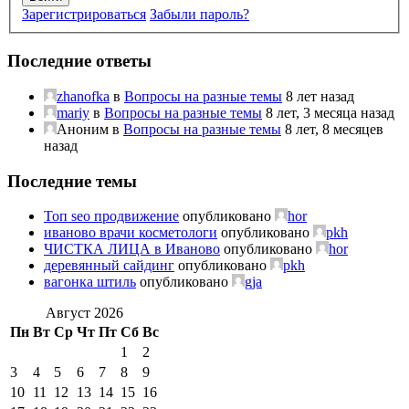
Зарегистрироваться
Забыли пароль?
Последние ответы
zhanofka
в
Вопросы на разные темы
8 лет назад
mariy
в
Вопросы на разные темы
8 лет, 3 месяца назад
Аноним
в
Вопросы на разные темы
8 лет, 8 месяцев
назад
Последние темы
Топ seo продвижение
опубликовано
hor
иваново врачи косметологи
опубликовано
pkh
ЧИСТКА ЛИЦА в Иваново
опубликовано
hor
деревянный сайдинг
опубликовано
pkh
вагонка штиль
опубликовано
gja
Август 2026
Пн
Вт
Ср
Чт
Пт
Сб
Вс
1
2
3
4
5
6
7
8
9
10
11
12
13
14
15
16