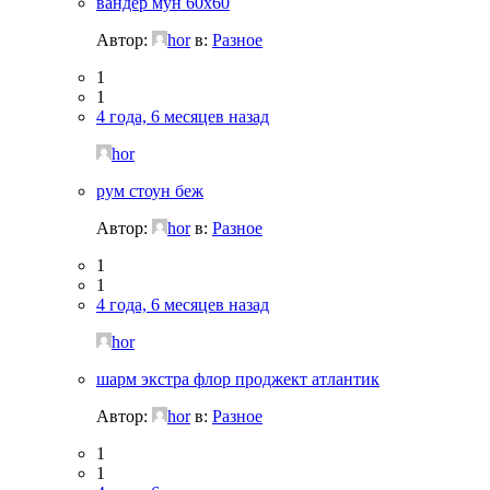
вандер мун 60х60
Автор:
hor
в:
Разное
1
1
4 года, 6 месяцев назад
hor
рум стоун беж
Автор:
hor
в:
Разное
1
1
4 года, 6 месяцев назад
hor
шарм экстра флор проджект атлантик
Автор:
hor
в:
Разное
1
1